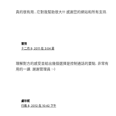
真的很有用…它對我幫助很大!!! 感謝您的網站和所有支持.
雷努
十二月 9, 2011 在 3:04 是
理解對方的感受並給出幾個選擇是控制通話的要點. 非常有
用的一課. 謝謝管理員 :-)
盧珍妮
行進 8, 2012 在 10:42 下午