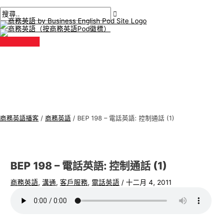
主
跳
貼
在
姓
電
商
搜
選
單
至
文
此
名
子
務
尋
內
導
輸
*
郵
英
:
容
航
入。.
件
語
*
專
題
商務英語播客
/
商務英語
/
BEP 198 – 電話英語: 控制通話 (1)
BEP 198 – 電話英語: 控制通話 (1)
商務英語
,
溝通
,
客戶服務
,
電話英語
/
十二月 4, 2011