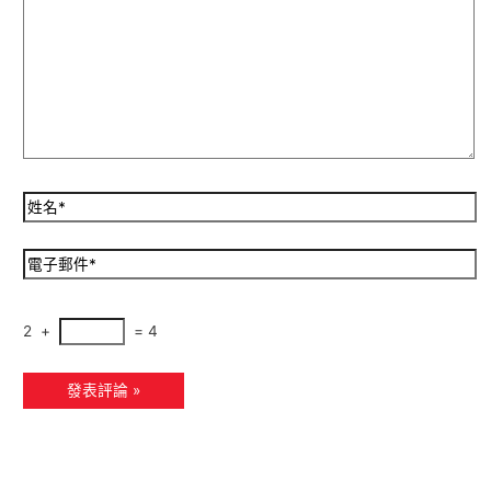
2
+
=
4