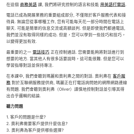
在這個
商務英語
課, 我們將研究控制的語言和技能
用英語打電話
.
電話已成為開展業務的重要組成部分, 不僅限於客戶服務代表和接
待員. 無論您從事哪種工作, 您有可能每天花一部分時間在電話上
聊天. 可能是簡單的信息交流或高額談判. 但是即使我們都通電話,
我們並沒有取得同樣的成功. 但是，您可以學到一些技巧和技巧，
以變得更加有效.
最重要的之一
電話技巧
正在控制通話. 您需要能夠將對話進行到
想要的地方. 當其他人有很多話要說時，這可能很難. 但是您可以
學習指導對話並保持專注.
在本課中, 我們會聽到瑪麗和奧利弗之間的對話. 奧利弗在
客戶服
務
對於互聯網服務提供商, 瑪麗正在打電話詢問她的網際網路連線
有問題. 我們會聽到奧利弗（Oliver）謹慎地控制對話並引導其得
出合乎邏輯的結論.
聽力問題
1. 客戶的問題是什麼?
2. 奧利弗需要客戶提供什麼信息?
3. 奧利弗為客戶提供哪些選擇?