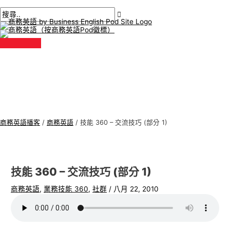
主
跳
貼
在
姓
電
商
搜
選
單
至
文
此
名
子
務
尋
內
導
輸
*
郵
英
:
容
航
入。.
件
語
*
專
題
商務英語播客
/
商務英語
/
技能 360 – 交流技巧 (部分 1)
技能 360 – 交流技巧 (部分 1)
商務英語
,
業務技能 360
,
社群
/
八月 22, 2010