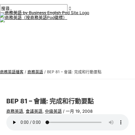
主
跳
貼
在
姓
電
商
搜
選
單
至
文
此
名
子
務
尋
內
導
輸
*
郵
英
:
容
航
入。.
件
語
*
專
題
商務英語播客
/
商務英語
/
BEP 81 – 會議: 完成和行動要點
BEP 81 – 會議: 完成和行動要點
商務英語
,
會議英語
,
中級英語
/
一月 19, 2008