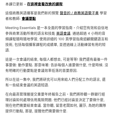
本課已更新 –
在這裡查看改進的課程
.
這個商務英語播客是我們新的預覽
聲音的 / 商務英語電子書
學習
者和教師:
會議要點
Meeting Essentials 是一本全面的學習指南，介紹您有效和自信地
參與商業活動所需的語言和技能
英語會議
. 通過超過 4 小時的音
頻課程隨時隨地學習, 使用詳細的 100 頁學習指南迴顧關鍵語言和
技術, 包括每個播客課程的成績單, 並透過線上活動練習有用的短
語.
這是一次會議的結束, 每個人都想去, 可是等等! 我們還有最後一件
事要做: 動作要點. 那意味著: 告訴每個人誰要做什麼, 什麼時候. 沒
有明確的行動要點是會議效率低落的首要原因.
所以在這一集中, 我們將研究可以用來給人們分配工作的語言, 還
有一些結束會議的英語短語.
在向最高管理層提交重要年終報告之前，我們將聆聽一群銀行經
理討論如何處理信用風險問題. 他們已經討論並決定了要做什麼,
現在他們需要結束會議. 當你聽, 留意老闆如何, 麗莎, 為她的團隊
提供行動點, 那是, 提醒他們需要做什麼.