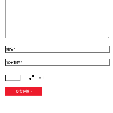
−
=
1