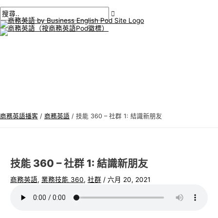
主
跳
貼
在
姓
電
商
搜
選
單
至
文
此
名
子
務
尋
內
導
輸
*
郵
英
:
容
航
入。.
件
語
*
專
題
商務英語播客
/
商務英語
/
技能 360 – 社群 1: 結識新朋友
技能 360 – 社群 1: 結識新朋友
商務英語
,
業務技能 360
,
社群
/
六月 20, 2021