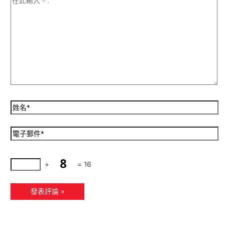
+
=
16