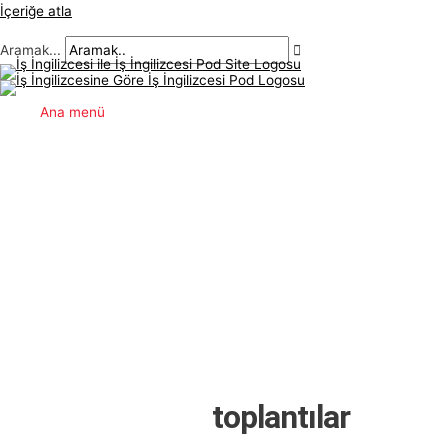
İçeriğe atla
Aramak...
Ana menü
için İş İngilizcesi
toplantılar