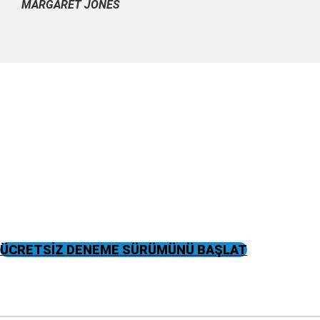
MARGARET JONES
Ücretsiz Deneme Sürümü
Alın
Bugün iş İngilizcesi öğrenmeye başlayın!
ÜCRETSİZ DENEME SÜRÜMÜNÜ BAŞLAT