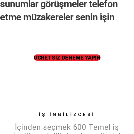
sunumlar
görüşmeler
telefon
etme
müzakereler
senin işin
Her yerde iş İngilizcesi öğrenin, istediğin zaman.
ÜCRETSİZ DENEME YAPIN
İŞ İNGİLİZCESİ
İçinden seçmek 600 Temel iş