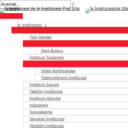
Ana
İçeriğe
İsim*
E-
menü
atla
posta*
İş ingilizcesi
Tüm Dersler
Ders Bulucu
İngilizce Toplantısı
Video Konferanslar
Telekonferans İngilizcesi
İngilizce Sunum
Telefon İngilizcesi
İngilizce röportaj
müzakere
Sosyalleşme
Seyahat İngilizcesi
Yönetim İngilizcesi