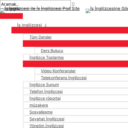
Ana
İçeriğe
Sayfalandırma
menü
atla
sonrası
İş ingilizcesi
Tüm Dersler
Ders Bulucu
İngilizce Toplantısı
Video Konferanslar
Telekonferans İngilizcesi
İngilizce Sunum
Telefon İngilizcesi
İngilizce röportaj
müzakere
Sosyalleşme
Seyahat İngilizcesi
Yönetim İngilizcesi