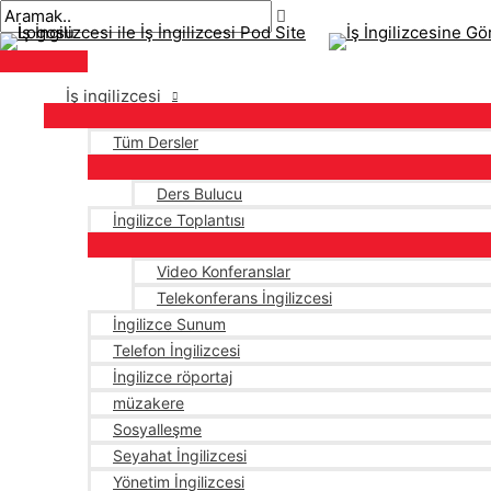
Ana
İçeriğe
Sayfalandırma
menü
atla
sonrası
İş ingilizcesi
Tüm Dersler
Ders Bulucu
İngilizce Toplantısı
Video Konferanslar
Telekonferans İngilizcesi
İngilizce Sunum
Telefon İngilizcesi
İngilizce röportaj
müzakere
Sosyalleşme
Seyahat İngilizcesi
Yönetim İngilizcesi