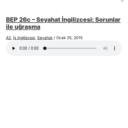
BEP 26c – Seyahat İngilizcesi: Sorunlar
ile uğraşma
A2
,
İş ingilizcesi
,
Seyahat
/
Ocak 25, 2015