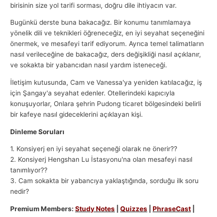
birisinin size yol tarifi sorması, doğru dile ihtiyacın var.
Bugünkü derste buna bakacağız. Bir konumu tanımlamaya
yönelik dili ve teknikleri öğreneceğiz, en iyi seyahat seçeneğini
önermek, ve mesafeyi tarif ediyorum. Ayrıca temel talimatların
nasıl verileceğine de bakacağız, ders değişikliği nasıl açıklanır,
ve sokakta bir yabancıdan nasıl yardım isteneceği.
İletişim kutusunda, Cam ve Vanessa'ya yeniden katılacağız, iş
için Şangay'a seyahat edenler. Otellerindeki kapıcıyla
konuşuyorlar, Onlara şehrin Pudong ticaret bölgesindeki belirli
bir kafeye nasıl gideceklerini açıklayan kişi.
Dinleme Soruları
1. Konsiyerj en iyi seyahat seçeneği olarak ne önerir??
2. Konsiyerj Hengshan Lu İstasyonu'na olan mesafeyi nasıl
tanımlıyor??
3. Cam sokakta bir yabancıya yaklaştığında, sorduğu ilk soru
nedir?
Premium Members:
Study Notes
|
Quizzes
|
PhraseCast
|