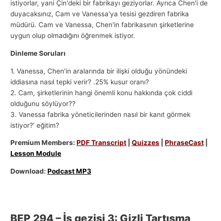
istiyorlar, yani Çin'deki bir fabrikayı geziyorlar. Ayrıca Chen'i de
duyacaksınız, Cam ve Vanessa'ya tesisi gezdiren fabrika
müdürü. Cam ve Vanessa, Chen'in fabrikasının şirketlerine
uygun olup olmadığını öğrenmek istiyor.
Dinleme Soruları
1. Vanessa, Chen'in aralarında bir ilişki olduğu yönündeki
iddiasına nasıl tepki verir? .25% kusur oranı?
2. Cam, şirketlerinin hangi önemli konu hakkında çok ciddi
olduğunu söylüyor??
3. Vanessa fabrika yöneticilerinden nasıl bir kanıt görmek
istiyor?’ eğitim?
Premium Members:
PDF Transcript
|
Quizzes
|
PhraseCast
|
Lesson Module
Download:
Podcast MP3
BEP 294 – İş gezisi 3: Gizli Tartışma