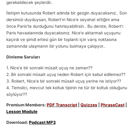
gerekebilecek şeylerdir..
İletişim kutusunda Robert adında bir gezgin duyacaksınız.. Son
dersimizi duyduysan, Robert'ın Nice'e seyahat ettiğini ama
önce Paris'te durduğunu hatırlayabilirsin.. Bu derste, Robert'ı
Paris havaalanında duyacaksınız. Nice'e aktarmalı uçuşunu
kaçırdı ve şimdi ertesi gün bir toplantı için varış noktasına
zamanında ulaşmanın bir yolunu bulmaya çalışıyor..
Dinleme Soruları
1. Nice'e bir sonraki müsait uçuş ne zaman??
2. Bir sonraki müsait uçuş neden Robert için kabul edilemez??
3. Robert, Nice'e bir sonraki müsait uçuş yerine ne istiyor??
4. Temsilci, mevcut tek koltuk tipinin ne tür bir koltuk olduğunu
söylüyor??
Premium Members:
PDF Transcript
|
Quizzes
|
PhraseCast
|
Lesson Module
Download:
Podcast MP3