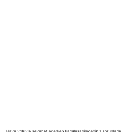
Hava yoluyla seyahat ederken karşılaşabileceğiniz sorunlarla