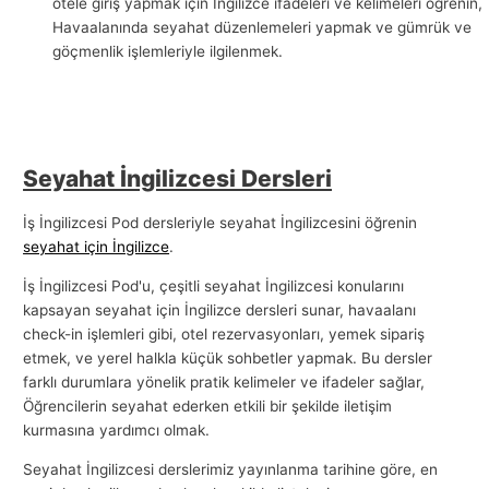
otele giriş yapmak için İngilizce ifadeleri ve kelimeleri öğrenin,
l
Havaalanında seyahat düzenlemeleri yapmak ve gümrük ve
göçmenlik işlemleriyle ilgilenmek.
a
r
ı
Seyahat İngilizcesi Dersleri
İş İngilizcesi Pod dersleriyle seyahat İngilizcesini öğrenin
seyahat için İngilizce
.
İş İngilizcesi Pod'u, çeşitli seyahat İngilizcesi konularını
kapsayan seyahat için İngilizce dersleri sunar, havaalanı
check-in işlemleri gibi, otel rezervasyonları, yemek sipariş
etmek, ve yerel halkla küçük sohbetler yapmak. Bu dersler
farklı durumlara yönelik pratik kelimeler ve ifadeler sağlar,
Öğrencilerin seyahat ederken etkili bir şekilde iletişim
kurmasına yardımcı olmak.
Seyahat İngilizcesi derslerimiz yayınlanma tarihine göre, en