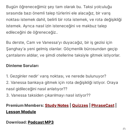
Bugün öğreneceğimiz şey tam olarak bu. Taksi yolculuğu
sırasında bazı önemli talep türlerini ele alacağız, bir varış
noktası istemek dahil, belirli bir rota istemek, ve rota değişikliği
istemek. Ayrıca nasıl izin isteneceğini ve makbuz talep
edileceğini de öğreneceğiz..
Bu derste, Cam ve Vanessa'yı duyacağız, bir iş gezisi için
Şanghay'a yeni gelmiş olanlar. Göçmenlik bürosundan geçip
çantalarını aldılar, ve şimdi otellerine taksiyle gitmek istiyorlar.
Dinleme Soruları
1. Gezginler nedir’ varış noktası, ve nerede bulunuyor?
2. Vanessa bankaya gitmek için rota değişikliği istiyor. Oraya
nasıl gidileceğini nasıl anlatıyor??
3. Vanessa taksiden çıkarılmayı nasıl istiyor??
Premium Members:
Study Notes
|
Quizzes
|
PhraseCast
|
Lesson Module
Download:
Podcast MP3