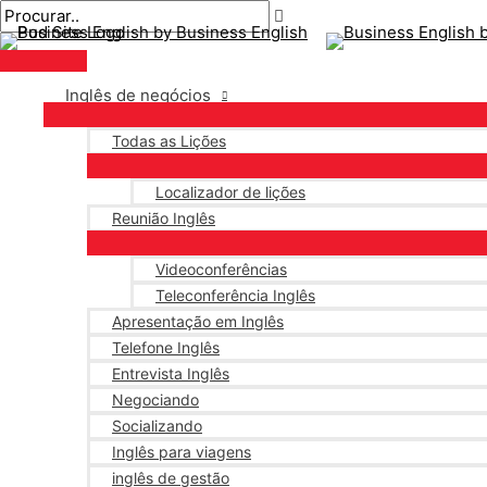
Menu
Ir
Pós
principal
para
paginação
o
conteúdo
Inglês de negócios
Todas as Lições
Localizador de lições
Reunião Inglês
Videoconferências
Teleconferência Inglês
Apresentação em Inglês
Telefone Inglês
Entrevista Inglês
Negociando
Socializando
Inglês para viagens
inglês de gestão