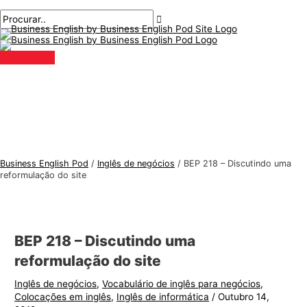
Menu
Ir
Pós-
Digite
Nome*
E-
T
P
principal
para
navegação
aqui..
mail*
ó
r
o
p
o
conteúdo
i
c
c
u
o
r
s
a
d
r
e
:
Business English Pod
/
Inglês de negócios
/
BEP 218 – Discutindo uma
i
reformulação do site
n
g
l
BEP 218 – Discutindo uma
ê
reformulação do site
s
Inglês de negócios
,
Vocabulário de inglês para negócios
,
p
Colocações em inglês
,
Inglês de informática
/
Outubro 14,
a