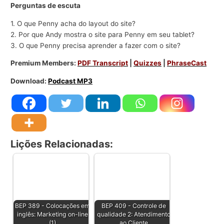
Perguntas de escuta
1. O que Penny acha do layout do site?
2. Por que Andy mostra o site para Penny em seu tablet?
3. O que Penny precisa aprender a fazer com o site?
Premium Members:
PDF Transcript
|
Quizzes
|
PhraseCast
Download:
Podcast MP3
Lições Relacionadas:
BEP 389 - Colocações em
BEP 409 - Controle de
inglês: Marketing on-line
qualidade 2: Atendimento
(1)
ao Cliente