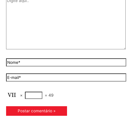
×
=
49