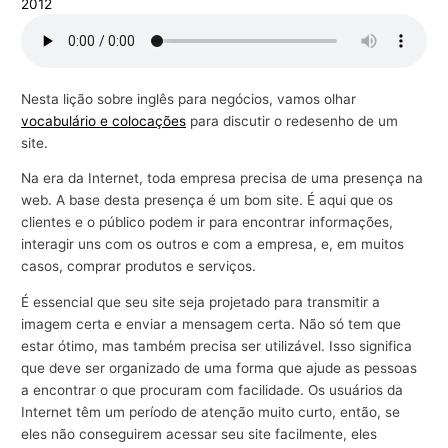
2012
r
a
n
Nesta lição sobre inglês para negócios, vamos olhar
e
vocabulário e colocações
para discutir o redesenho de um
g
site.
ó
Na era da Internet, toda empresa precisa de uma presença na
c
web. A base desta presença é um bom site. É aqui que os
i
clientes e o público podem ir para encontrar informações,
o
interagir uns com os outros e com a empresa, e, em muitos
s
casos, comprar produtos e serviços.
É essencial que seu site seja projetado para transmitir a
imagem certa e enviar a mensagem certa. Não só tem que
estar ótimo, mas também precisa ser utilizável. Isso significa
que deve ser organizado de uma forma que ajude as pessoas
a encontrar o que procuram com facilidade. Os usuários da
Internet têm um período de atenção muito curto, então, se
eles não conseguirem acessar seu site facilmente, eles