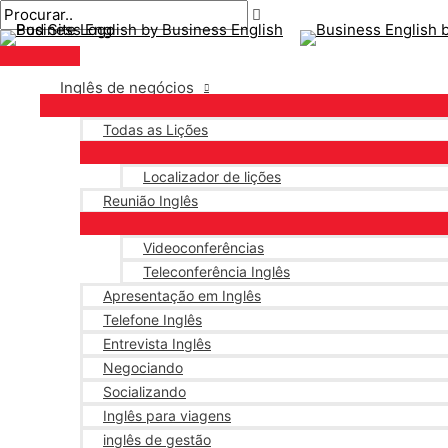
Menu
Ir
Pós-
Digite
Nome*
E-
principal
para
navegação
aqui..
mail*
o
conteúdo
Inglês de negócios
Todas as Lições
Localizador de lições
Reunião Inglês
Videoconferências
Teleconferência Inglês
Apresentação em Inglês
Telefone Inglês
Entrevista Inglês
Negociando
Socializando
Inglês para viagens
inglês de gestão