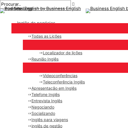
Menu
Ir
Pós-
Digite
Nome*
E-
principal
para
navegação
aqui..
mail*
o
Inglês de negócios
conteúdo
Todas as Lições
Localizador de lições
Reunião Inglês
Videoconferências
Teleconferência Inglês
Apresentação em Inglês
Telefone Inglês
Entrevista Inglês
Negociando
Socializando
Inglês para viagens
inglês de gestão