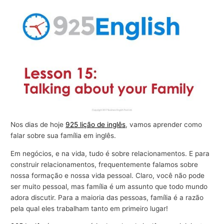
r
a
n
e
g
ó
c
i
o
Nos dias de hoje
925 lição de inglês
, vamos aprender como
s
falar sobre sua família em inglês.
Em negócios, e na vida, tudo é sobre relacionamentos. E para
construir relacionamentos, frequentemente falamos sobre
nossa formação e nossa vida pessoal. Claro, você não pode
ser muito pessoal, mas família é um assunto que todo mundo
adora discutir. Para a maioria das pessoas, família é a razão
pela qual eles trabalham tanto em primeiro lugar!