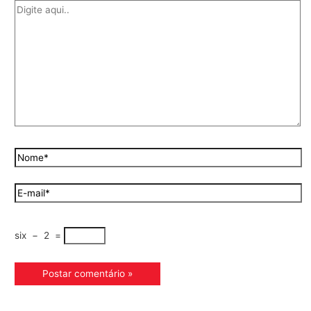
six
−
2
=