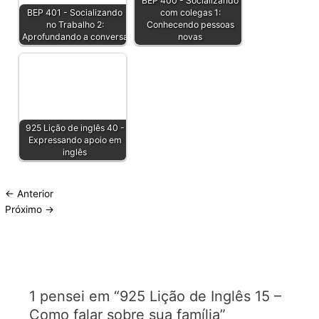
BEP 400 - Socializando
BEP 401 - Socializando
com colegas 1:
no Trabalho 2:
Conhecendo pessoas
Aprofundando a conversa
novas
925 Lição de inglês 40 -
Expressando apoio em
inglês
←
Anterior
Próximo
→
1 pensei em “925 Lição de Inglês 15 –
Como falar sobre sua família”