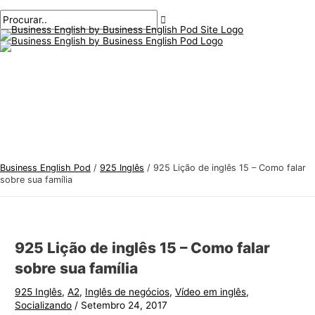
Menu
Ir
Pós-
Digite
Nome*
E-
T
P
principal
para
navegação
aqui..
mail*
ó
r
o
p
o
conteúdo
i
c
c
u
o
r
s
a
d
r
e
:
Business English Pod
/
925 Inglês
/
925 Lição de inglês 15 – Como falar
i
sobre sua família
n
g
l
925 Lição de inglês 15 – Como falar
ê
sobre sua família
s
925 Inglês
,
A2
,
Inglês de negócios
,
Vídeo em inglês
,
p
Socializando
/
Setembro 24, 2017
a