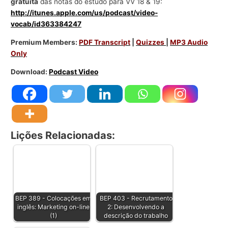
gratuita
das notas do estudo para VV 18 & 19:
http://itunes.apple.com/us/podcast/video-
vocab/id363384247
Premium Members:
PDF Transcript
|
Quizzes
|
MP3 Audio
Only
Download:
Podcast Video
Lições Relacionadas:
BEP 389 - Colocações em
BEP 403 - Recrutamento
inglês: Marketing on-line
2: Desenvolvendo a
(1)
descrição do trabalho