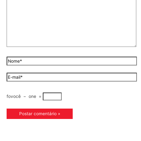
fovocê
−
one
=