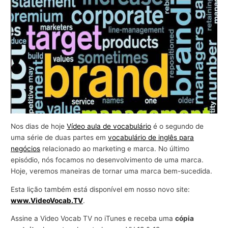
r
a
n
e
g
ó
c
i
o
Nos dias de hoje
Vídeo aula de vocabulário
é o segundo de
s
uma série de duas partes em
vocabulário de inglês para
negócios
relacionado ao marketing e marca. No último
episódio, nós focamos no desenvolvimento de uma marca.
Hoje, veremos maneiras de tornar uma marca bem-sucedida.
Esta lição também está disponível em nosso novo site:
www.VideoVocab.TV
.
Assine a Video Vocab TV no iTunes e receba uma
cópia