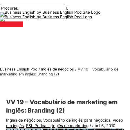
Menu
Ir
Pós-
Digite
Nome*
E-
T
P
principal
para
navegação
aqui..
mail*
ó
r
o
p
o
conteúdo
i
c
c
u
o
r
s
a
d
r
e
:
Business English Pod
/
Inglês de negócios
/
VV 19 – Vocabulário de
i
marketing em inglês: Branding (2)
n
g
l
VV 19 – Vocabulário de marketing em
ê
inglês: Branding (2)
s
Inglês de negócios
,
Vocabulário de inglês para negócios
,
Vídeo
p
em inglês
,
ESL Podcast
,
inglês de marketing
/
abril 6, 2010
a