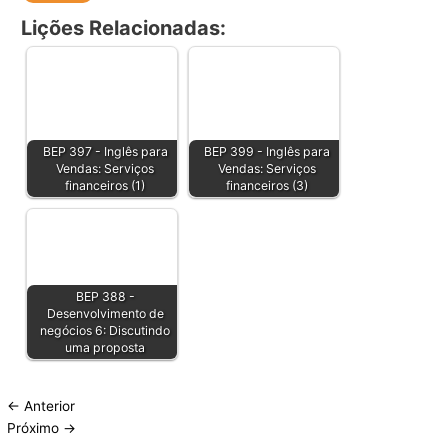
Lições Relacionadas:
BEP 397 - Inglês para
BEP 399 - Inglês para
Vendas: Serviços
Vendas: Serviços
financeiros (1)
financeiros (3)
BEP 388 -
Desenvolvimento de
negócios 6: Discutindo
uma proposta
←
Anterior
Próximo
→