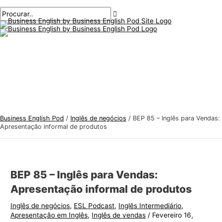
Menu
Ir
Pós-
Digite
Nome*
E-
T
P
principal
para
navegação
aqui..
mail*
ó
r
o
p
o
conteúdo
i
c
c
u
o
r
s
a
d
r
e
:
Business English Pod
/
Inglês de negócios
/
BEP 85 – Inglês para Vendas:
i
Apresentação informal de produtos
n
g
l
BEP 85 – Inglês para Vendas:
ê
Apresentação informal de produtos
s
Inglês de negócios
,
ESL Podcast
,
Inglês Intermediário
,
p
Apresentação em Inglês
,
Inglês de vendas
/
Fevereiro 16,
a