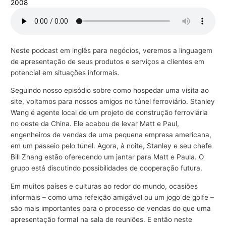
2008
r
a
n
Neste podcast em inglês para negócios, veremos a linguagem
e
de apresentação de seus produtos e serviços a clientes em
g
potencial em situações informais.
ó
Seguindo nosso episódio sobre como hospedar uma visita ao
c
site, voltamos para nossos amigos no túnel ferroviário. Stanley
i
Wang é agente local de um projeto de construção ferroviária
o
no oeste da China. Ele acabou de levar Matt e Paul,
s
engenheiros de vendas de uma pequena empresa americana,
em um passeio pelo túnel. Agora, à noite, Stanley e seu chefe
Bill Zhang estão oferecendo um jantar para Matt e Paula. O
grupo está discutindo possibilidades de cooperação futura.
Em muitos países e culturas ao redor do mundo, ocasiões
informais – como uma refeição amigável ou um jogo de golfe –
são mais importantes para o processo de vendas do que uma
apresentação formal na sala de reuniões. E então neste