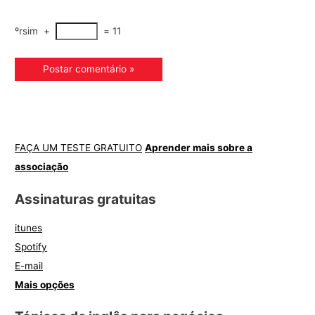
ºrsim
+
=
11
FAÇA UM TESTE GRATUITO
Aprender mais sobre a
associação
Assinaturas gratuitas
itunes
Spotify
E-mail
Mais opções