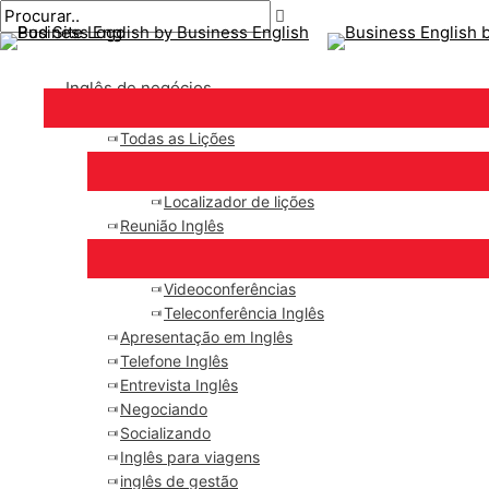
Menu
Ir
Pós-
Digite
Nome*
E-
principal
para
navegação
aqui..
mail*
o
Inglês de negócios
conteúdo
Todas as Lições
Localizador de lições
Reunião Inglês
Videoconferências
Teleconferência Inglês
Apresentação em Inglês
Telefone Inglês
Entrevista Inglês
Negociando
Socializando
Inglês para viagens
inglês de gestão