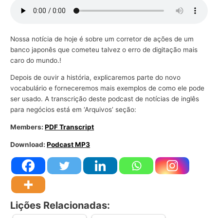
r
a
n
Nossa notícia de hoje é sobre um corretor de ações de um
banco japonês que cometeu talvez o erro de digitação mais
e
caro do mundo.!
g
ó
Depois de ouvir a história, explicaremos parte do novo
vocabulário e forneceremos mais exemplos de como ele pode
c
ser usado. A transcrição deste podcast de notícias de inglês
i
para negócios está em ‘Arquivos’ seção:
o
Members:
PDF Transcript
s
Download:
Podcast MP3
Lições Relacionadas: