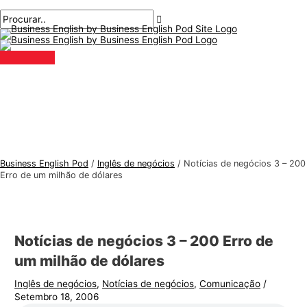
Menu
Ir
Pós-
Digite
Nome*
E-
T
P
principal
para
navegação
aqui..
mail*
ó
r
o
p
o
conteúdo
i
c
c
u
o
r
s
a
d
r
e
:
Business English Pod
/
Inglês de negócios
/
Notícias de negócios 3 – 200
i
Erro de um milhão de dólares
n
g
l
Notícias de negócios 3 – 200 Erro de
ê
um milhão de dólares
s
Inglês de negócios
,
Notícias de negócios
,
Comunicação
/
p
Setembro 18, 2006
a