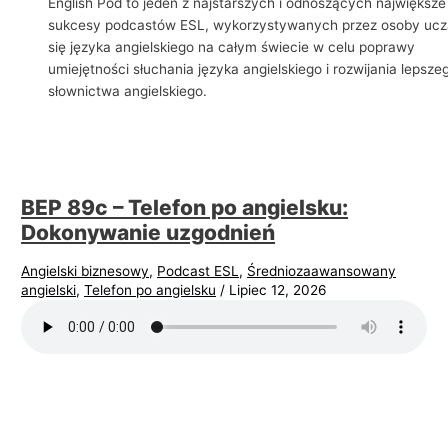
English Pod to jeden z najstarszych i odnoszących największe
i
sukcesy podcastów ESL, wykorzystywanych przez osoby uc
się języka angielskiego na całym świecie w celu poprawy
e
umiejętności słuchania języka angielskiego i rozwijania lepsze
l
słownictwa angielskiego.
s
k
i
e
BEP 89c – Telefon po angielsku:
g
Dokonywanie uzgodnień
o
w
Angielski biznesowy
,
Podcast ESL
,
Średniozaawansowany
angielski
,
Telefon po angielsku
/
Lipiec 12, 2026
b
i
z
n
e
s