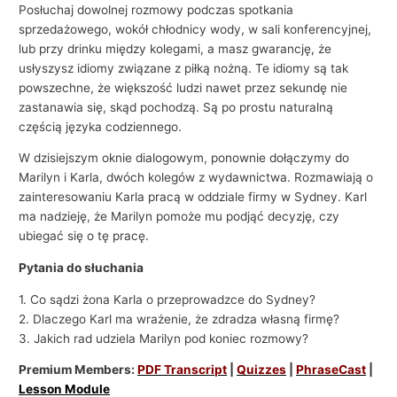
Posłuchaj dowolnej rozmowy podczas spotkania
sprzedażowego, wokół chłodnicy wody, w sali konferencyjnej,
lub przy drinku między kolegami, a masz gwarancję, że
usłyszysz idiomy związane z piłką nożną. Te idiomy są tak
powszechne, że większość ludzi nawet przez sekundę nie
zastanawia się, skąd pochodzą. Są po prostu naturalną
częścią języka codziennego.
W dzisiejszym oknie dialogowym, ponownie dołączymy do
Marilyn i Karla, dwóch kolegów z wydawnictwa. Rozmawiają o
zainteresowaniu Karla pracą w oddziale firmy w Sydney. Karl
ma nadzieję, że Marilyn pomoże mu podjąć decyzję, czy
ubiegać się o tę pracę.
Pytania do słuchania
1. Co sądzi żona Karla o przeprowadzce do Sydney?
2. Dlaczego Karl ma wrażenie, że zdradza własną firmę?
3. Jakich rad udziela Marilyn pod koniec rozmowy?
Premium Members:
PDF Transcript
|
Quizzes
|
PhraseCast
|
Lesson Module