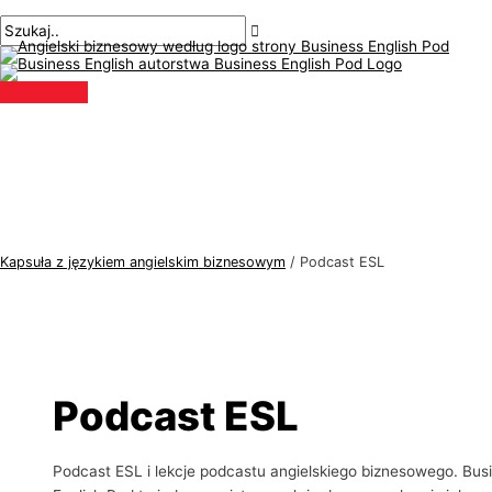
Menu
Przejdź
Paginacja
T
S
główne
do
postów
e
z
treści
m
u
a
k
t
a
y
j
k
:
a
j
Kapsuła z językiem angielskim biznesowym
/
Podcast ESL
ę
z
y
k
a
Podcast ESL
a
n
Podcast ESL i lekcje podcastu angielskiego biznesowego. Bus
g