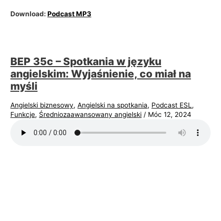
Download:
Podcast MP3
BEP 35c – Spotkania w języku
angielskim: Wyjaśnienie, co miał na
myśli
Angielski biznesowy
,
Angielski na spotkania
,
Podcast ESL
,
Funkcje
,
Średniozaawansowany angielski
/
Móc 12, 2024