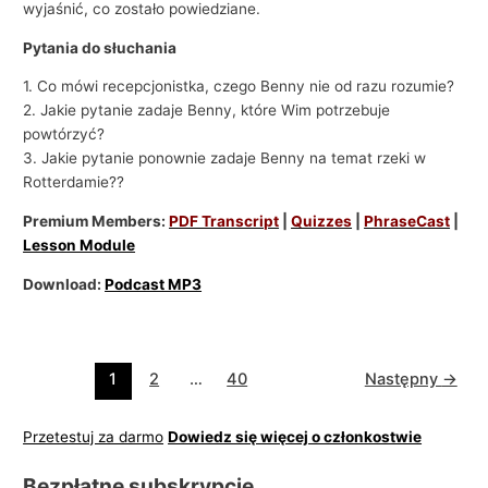
wyjaśnić, co zostało powiedziane.
Pytania do słuchania
1. Co mówi recepcjonistka, czego Benny nie od razu rozumie?
2. Jakie pytanie zadaje Benny, które Wim potrzebuje
powtórzyć?
3. Jakie pytanie ponownie zadaje Benny na temat rzeki w
Rotterdamie??
Premium Members:
PDF Transcript
|
Quizzes
|
PhraseCast
|
Lesson Module
Download:
Podcast MP3
1
2
…
40
Następny
→
Przetestuj za darmo
Dowiedz się więcej o członkostwie
Bezpłatne subskrypcje