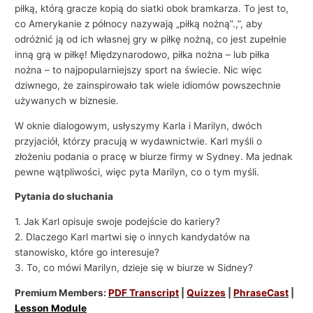
piłką, którą gracze kopią do siatki obok bramkarza. To jest to,
co Amerykanie z północy nazywają „piłką nożną”.,”, aby
odróżnić ją od ich własnej gry w piłkę nożną, co jest zupełnie
inną grą w piłkę! Międzynarodowo, piłka nożna – lub piłka
nożna – to najpopularniejszy sport na świecie. Nic więc
dziwnego, że zainspirowało tak wiele idiomów powszechnie
używanych w biznesie.
W oknie dialogowym, usłyszymy Karla i Marilyn, dwóch
przyjaciół, którzy pracują w wydawnictwie. Karl myśli o
złożeniu podania o pracę w biurze firmy w Sydney. Ma jednak
pewne wątpliwości, więc pyta Marilyn, co o tym myśli.
Pytania do słuchania
1. Jak Karl opisuje swoje podejście do kariery?
2. Dlaczego Karl martwi się o innych kandydatów na
stanowisko, które go interesuje?
3. To, co mówi Marilyn, dzieje się w biurze w Sidney?
Premium Members:
PDF Transcript
|
Quizzes
|
PhraseCast
|
Lesson Module