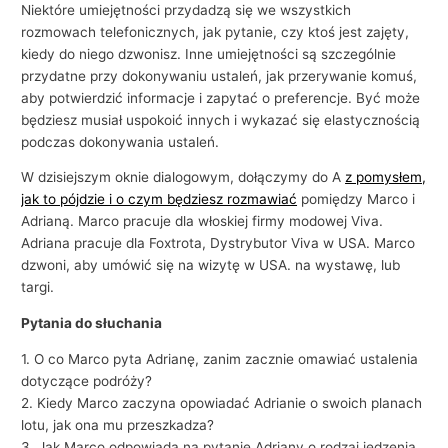
Niektóre umiejętności przydadzą się we wszystkich
rozmowach telefonicznych, jak pytanie, czy ktoś jest zajęty,
kiedy do niego dzwonisz. Inne umiejętności są szczególnie
przydatne przy dokonywaniu ustaleń, jak przerywanie komuś,
aby potwierdzić informacje i zapytać o preferencje. Być może
będziesz musiał uspokoić innych i wykazać się elastycznością
podczas dokonywania ustaleń.
W dzisiejszym oknie dialogowym, dołączymy do A
z pomysłem,
jak to pójdzie i o czym będziesz rozmawiać
pomiędzy Marco i
Adrianą. Marco pracuje dla włoskiej firmy modowej Viva.
Adriana pracuje dla Foxtrota, Dystrybutor Viva w USA. Marco
dzwoni, aby umówić się na wizytę w USA. na wystawę, lub
targi.
Pytania do słuchania
1. O co Marco pyta Adrianę, zanim zacznie omawiać ustalenia
dotyczące podróży?
2. Kiedy Marco zaczyna opowiadać Adrianie o swoich planach
lotu, jak ona mu przeszkadza?
3. Jak Marco odpowiada na pytanie Adriany o rodzaj jedzenia,