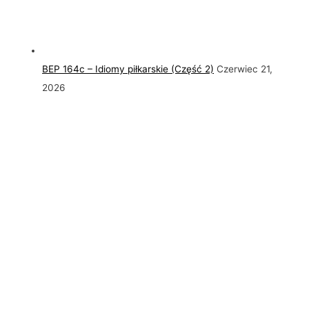
BEP 164c – Idiomy piłkarskie (Część 2)
Czerwiec 21,
2026