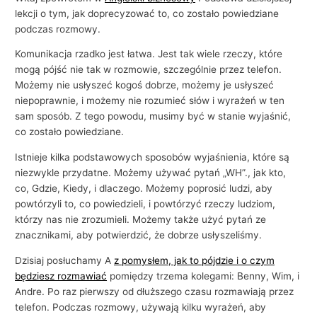
lekcji o tym, jak doprecyzować to, co zostało powiedziane
podczas rozmowy.
Komunikacja rzadko jest łatwa. Jest tak wiele rzeczy, które
mogą pójść nie tak w rozmowie, szczególnie przez telefon.
Możemy nie usłyszeć kogoś dobrze, możemy je usłyszeć
niepoprawnie, i możemy nie rozumieć słów i wyrażeń w ten
sam sposób. Z tego powodu, musimy być w stanie wyjaśnić,
co zostało powiedziane.
Istnieje kilka podstawowych sposobów wyjaśnienia, które są
niezwykle przydatne. Możemy używać pytań „WH”., jak kto,
co, Gdzie, Kiedy, i dlaczego. Możemy poprosić ludzi, aby
powtórzyli to, co powiedzieli, i powtórzyć rzeczy ludziom,
którzy nas nie zrozumieli. Możemy także użyć pytań ze
znacznikami, aby potwierdzić, że dobrze usłyszeliśmy.
Dzisiaj posłuchamy A
z pomysłem, jak to pójdzie i o czym
będziesz rozmawiać
pomiędzy trzema kolegami: Benny, Wim, i
Andre. Po raz pierwszy od dłuższego czasu rozmawiają przez
telefon. Podczas rozmowy, używają kilku wyrażeń, aby