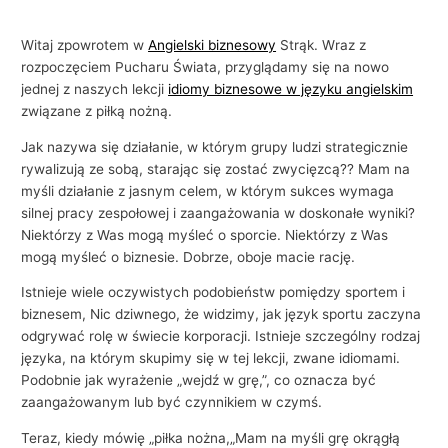
Witaj zpowrotem w
Angielski biznesowy
Strąk. Wraz z
rozpoczęciem Pucharu Świata, przyglądamy się na nowo
jednej z naszych lekcji
idiomy biznesowe w języku angielskim
związane z piłką nożną.
Jak nazywa się działanie, w którym grupy ludzi strategicznie
rywalizują ze sobą, starając się zostać zwycięzcą?? Mam na
myśli działanie z jasnym celem, w którym sukces wymaga
silnej pracy zespołowej i zaangażowania w doskonałe wyniki?
Niektórzy z Was mogą myśleć o sporcie. Niektórzy z Was
mogą myśleć o biznesie. Dobrze, oboje macie rację.
Istnieje wiele oczywistych podobieństw pomiędzy sportem i
biznesem, Nic dziwnego, że widzimy, jak język sportu zaczyna
odgrywać rolę w świecie korporacji. Istnieje szczególny rodzaj
języka, na którym skupimy się w tej lekcji, zwane idiomami.
Podobnie jak wyrażenie „wejdź w grę,”, co oznacza być
zaangażowanym lub być czynnikiem w czymś.
Teraz, kiedy mówię „piłka nożna,„Mam na myśli grę okrągłą