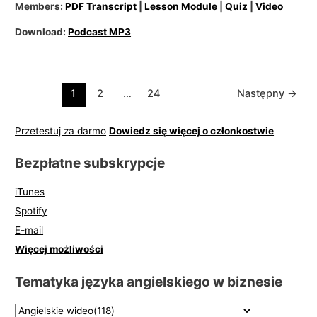
Members:
PDF Transcript
|
Lesson Module
|
Quiz
|
Video
Download:
Podcast MP3
1
2
…
24
Następny
→
Przetestuj za darmo
Dowiedz się więcej o członkostwie
Bezpłatne subskrypcje
iTunes
Spotify
E-mail
Więcej możliwości
Tematyka języka angielskiego w biznesie