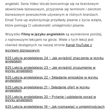
i
angielski. Seria Video Vocab koncentruje się na branżowym
e
słownictwie biznesowym, przyjrzenie się terminom i zwrotom
biznesowym powszechnie używanym w różnych branżach.
Email Tune-up wykorzystuje przykłady pisania z życia wzięte,
które pomogą Ci udoskonalić umiejętności pisania.
Wszystko
Filmy w języku angielskim
są wymienione poniżej,
z najnowszymi lekcjami na górze. Wiele z tych lekcji jest
również dostępnych na naszej stronie
Kanał YouTube z
językiem biznesowym
.
925 Lekcja angielskiego 24 – Jak wyjaśnić znaczenie w języku
angielskim
925 Lekcja angielskiego 23 – Jak wyjaśnić zrozumienie w
języku angielskim
925 Lekcja angielskiego 22 – Składanie wniosków w języku
angielskim
925 Lekcja angielskiego 21 – Składanie ofert w języku
angielskim
925 Lekcja angielskiego 20 – Pytanie i udzielanie porad w
języku angielskim
925 Lekcja angielskiego 19 – Jak rozmawiać o umiejętnościach