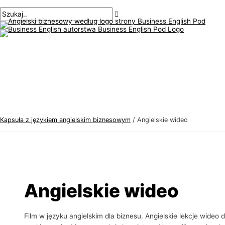
Menu
Przejdź
Paginacja
T
S
główne
do
postów
e
z
treści
m
u
a
k
t
a
y
j
k
:
a
j
Kapsuła z językiem angielskim biznesowym
/
Angielskie wideo
ę
z
y
k
a
Angielskie wideo
a
n
Film w języku angielskim dla biznesu. Angielskie lekcje wideo 
g