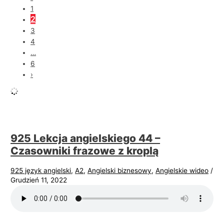
1
2
3
4
…
6
›
925 Lekcja angielskiego 44 –
Czasowniki frazowe z kroplą
925 język angielski
,
A2
,
Angielski biznesowy
,
Angielskie wideo
/
Grudzień 11, 2022