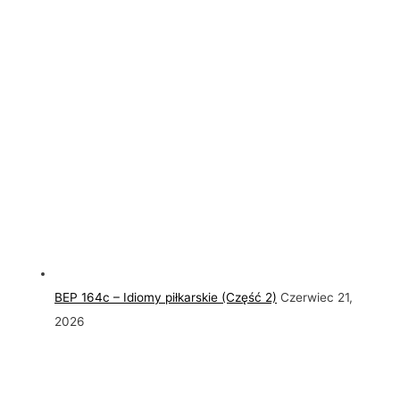
BEP 164c – Idiomy piłkarskie (Część 2)
Czerwiec 21,
2026