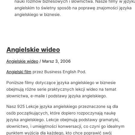
nauki rozmów biznesowych i słownictwa. Nasze filmy w język
i
angielskim to świetny sposób na poprawę znajomości języka
angielskiego w biznesie.
e
l
s
k
i
Angielskie wideo
e
Angielskie wideo
/
Marsz 3, 2006
g
Angielski film
przez Business English Pod.
o
w
Poniższe filmy dotyczące języka angielskiego w biznesie
b
obejmują różne serie praktycznych lekcji wideo na temat
słownictwa, e-maile i podstawy języka angielskiego.
i
z
Nasz 925 Lekcje języka angielskiego przeznaczone są dla
n
osób początkujących, które dopiero rozpoczynają naukę
języka angielskiego. Lekcje obejmują podstawy gramatyki,
e
słownictwo, i umiejętności konwersacji, co czyni go idealnym
s
punktem wyjścia dla każdego, kto chce poprawić swój