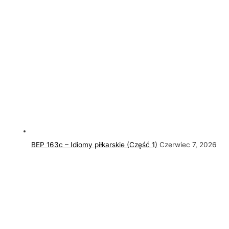
BEP 163c – Idiomy piłkarskie (Część 1)
Czerwiec 7, 2026