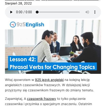
Sierpień 28, 2022
i
e
l
s
k
i
e
g
o
w
b
i
Witaj zpowrotem w
925 język angielski
na kolejną lekcję
z
angielskich czasowników frazowych. W dzisiejszej lekcji
n
przyjrzymy się czasownikom frazowym do zmiany tematu.
e
Zapamiętaj, A
czasownik frazowy
to tylko połączenie
s
czasownika i przyimka o specjalnym znaczeniu. Ostatnim