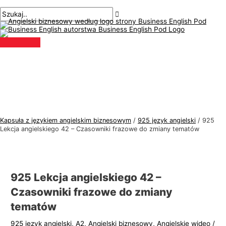
Menu
Przejdź
Nawigacja
Pisz
Nazwa*
E-
T
S
główne
do
po
tutaj..
mail*
e
z
treści
wpisach
m
u
a
k
t
a
y
j
k
:
a
j
Kapsuła z językiem angielskim biznesowym
/
925 język angielski
/
925
ę
Lekcja angielskiego 42 – Czasowniki frazowe do zmiany tematów
z
y
k
925 Lekcja angielskiego 42 –
a
Czasowniki frazowe do zmiany
a
tematów
n
925 język angielski
,
A2
,
Angielski biznesowy
,
Angielskie wideo
/
g