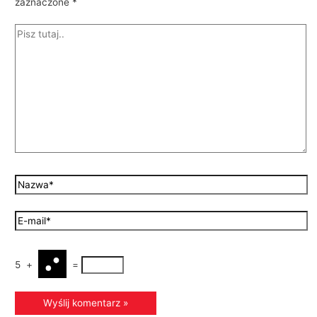
zaznaczone
*
5
+
=