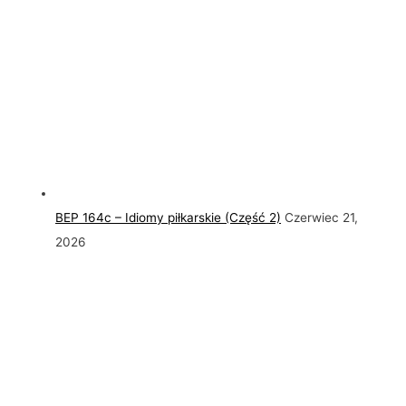
BEP 164c – Idiomy piłkarskie (Część 2)
Czerwiec 21,
2026