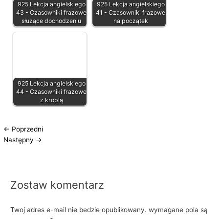
925 Lekcja angielskiego
925 Lekcja angielskiego
43 - Czasowniki frazowe
41 - Czasowniki frazowe
służące dochodzeniu
na początek
925 Lekcja angielskiego
44 - Czasowniki frazowe
z kroplą
←
Poprzedni
Następny
→
Zostaw komentarz
Twoj adres e-mail nie bedzie opublikowany.
wymagane pola są