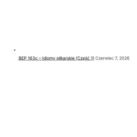
BEP 163c – Idiomy piłkarskie (Część 1)
Czerwiec 7, 2026