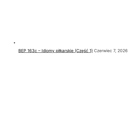
BEP 163c – Idiomy piłkarskie (Część 1)
Czerwiec 7, 2026