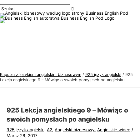
Menu
Przejdź
Nawigacja
Pisz
Nazwa*
E-
T
S
główne
do
po
tutaj..
mail*
e
z
treści
wpisach
m
u
a
k
t
a
y
j
k
:
a
j
Kapsuła z językiem angielskim biznesowym
/
925 język angielski
/
925
ę
Lekcja angielskiego 9 – Mówiąc o swoich pomysłach po angielsku
z
y
k
925 Lekcja angielskiego 9 – Mówiąc o
a
swoich pomysłach po angielsku
a
925 język angielski
,
A2
,
Angielski biznesowy
,
Angielskie wideo
/
n
Marsz 26, 2017
g