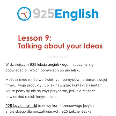
i
e
l
s
k
i
e
g
o
W dzisiejszym
925 lekcja angielskiego
, nauczymy się
w
opowiadać o Twoich pomysłach po angielsku.
b
Możesz mieć mnóstwo świetnych pomysłów na temat swojej
i
firmy, Twoje produkty, lub jak nawiązać kontakt z klientami.
z
Ale te pomysły nie są zbyt przydatne, jeśli nie możesz
powiedzieć o nich innym osobom.
n
e
925 język angielski
to nowy kurs biznesowego języka
s
angielskiego dla początkujących. 925 Lekcje języka