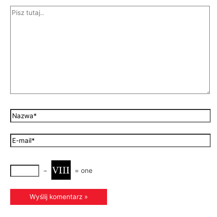
−
=
one