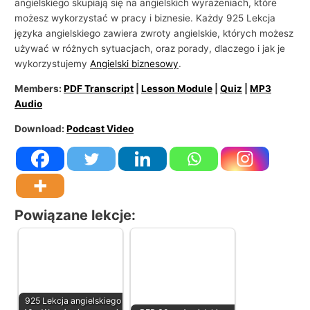
angielskiego skupiają się na angielskich wyrażeniach, które
i
możesz wykorzystać w pracy i biznesie. Każdy 925 Lekcja
e
języka angielskiego zawiera zwroty angielskie, których możesz
używać w różnych sytuacjach, oraz porady, dlaczego i jak je
wykorzystujemy
Angielski biznesowy
.
Members:
PDF Transcript
|
Lesson Module
|
Quiz
|
MP3
Audio
Download:
Podcast Video
Powiązane lekcje:
925 Lekcja angielskiego