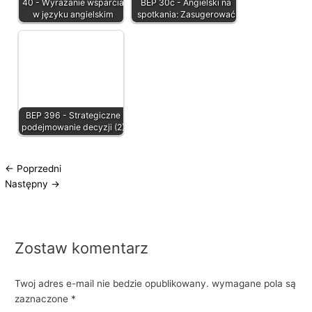
40 - Wyrażanie wsparcia
BEP 30c - Angielski na
w języku angielskim
spotkania: Zasugerować
BEP 396 - Strategiczne
podejmowanie decyzji (2)
←
Poprzedni
Następny
→
Zostaw komentarz
Twoj adres e-mail nie bedzie opublikowany.
wymagane pola są
zaznaczone
*