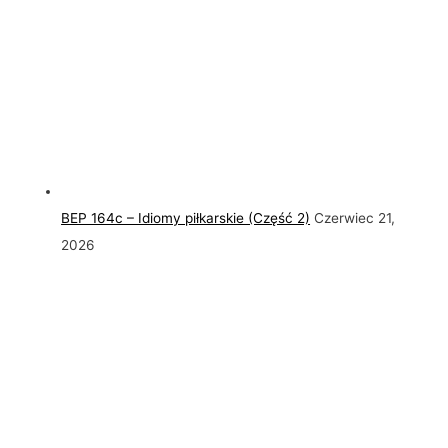
BEP 164c – Idiomy piłkarskie (Część 2)
Czerwiec 21,
2026