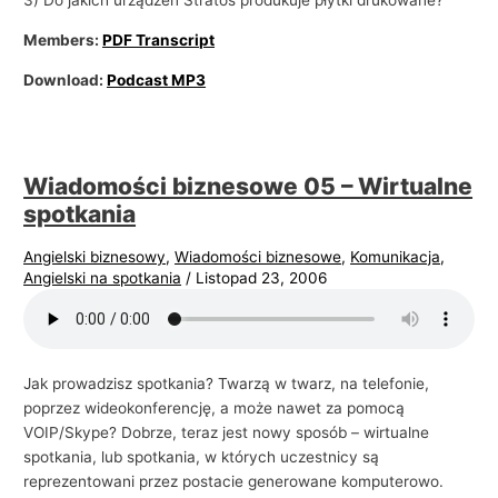
3) Do jakich urządzeń Stratos produkuje płytki drukowane?
Members:
PDF Transcript
Download:
Podcast MP3
Wiadomości biznesowe 05 – Wirtualne
spotkania
Angielski biznesowy
,
Wiadomości biznesowe
,
Komunikacja
,
Angielski na spotkania
/
Listopad 23, 2006
Jak prowadzisz spotkania? Twarzą w twarz, na telefonie,
poprzez wideokonferencję, a może nawet za pomocą
VOIP/Skype? Dobrze, teraz jest nowy sposób – wirtualne
spotkania, lub spotkania, w których uczestnicy są
reprezentowani przez postacie generowane komputerowo.