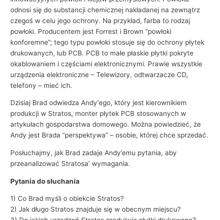
i
odnosi się do substancji chemicznej nakładanej na zewnątrz
e
czegoś w celu jego ochrony. Na przykład, farba to rodzaj
powłoki. Producentem jest Forrest i Brown “powłoki
konforemne”; tego typu powłoki stosuje się do ochrony płytek
drukowanych, lub PCB. PCB to małe płaskie płytki pokryte
okablowaniem i częściami elektronicznymi. Prawie wszystkie
urządzenia elektroniczne – Telewizory, odtwarzacze CD,
telefony – mieć ich.
Dzisiaj Brad odwiedza Andy'ego, który jest kierownikiem
produkcji w Stratos, monter płytek PCB stosowanych w
artykułach gospodarstwa domowego. Można powiedzieć, że
Andy jest Brada “perspektywa” – osobie, której chce sprzedać.
Posłuchajmy, jak Brad zadaje Andy’emu pytania, aby
przeanalizować Stratosa’ wymagania.
Pytania do słuchania
1) Co Brad myśli o obiekcie Stratos?
2) Jak długo Stratos znajduje się w obecnym miejscu?