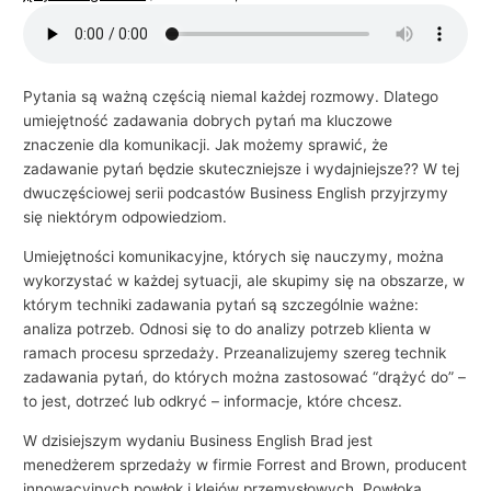
i
e
l
Pytania są ważną częścią niemal każdej rozmowy. Dlatego
s
umiejętność zadawania dobrych pytań ma kluczowe
k
znaczenie dla komunikacji. Jak możemy sprawić, że
zadawanie pytań będzie skuteczniejsze i wydajniejsze?? W tej
i
dwuczęściowej serii podcastów Business English przyjrzymy
e
się niektórym odpowiedziom.
g
Umiejętności komunikacyjne, których się nauczymy, można
o
wykorzystać w każdej sytuacji, ale skupimy się na obszarze, w
w
którym techniki zadawania pytań są szczególnie ważne:
b
analiza potrzeb. Odnosi się to do analizy potrzeb klienta w
i
ramach procesu sprzedaży. Przeanalizujemy szereg technik
zadawania pytań, do których można zastosować “drążyć do” –
z
to jest, dotrzeć lub odkryć – informacje, które chcesz.
n
e
W dzisiejszym wydaniu Business English Brad jest
menedżerem sprzedaży w firmie Forrest and Brown, producent
s
innowacyjnych powłok i klejów przemysłowych. Powłoka