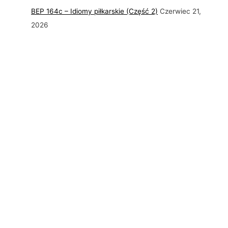
BEP 164c – Idiomy piłkarskie (Część 2)
Czerwiec 21,
2026