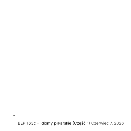
BEP 163c – Idiomy piłkarskie (Część 1)
Czerwiec 7, 2026