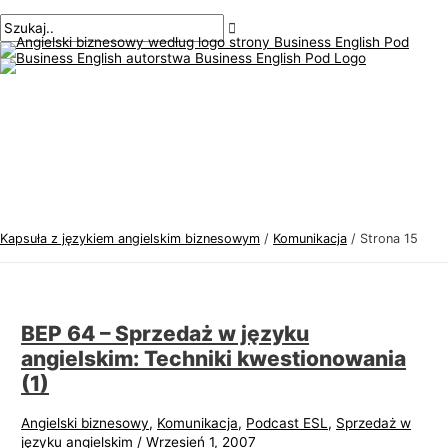
Menu
Przejdź
Paginacja
T
S
główne
do
postów
e
z
treści
m
u
a
k
t
a
y
j
k
:
a
j
Kapsuła z językiem angielskim biznesowym
/
Komunikacja
/
Strona 15
ę
z
y
BEP 64 – Sprzedaż w języku
k
angielskim: Techniki kwestionowania
a
(1)
a
n
Angielski biznesowy
,
Komunikacja
,
Podcast ESL
,
Sprzedaż w
języku angielskim
/
Wrzesień 1, 2007
g