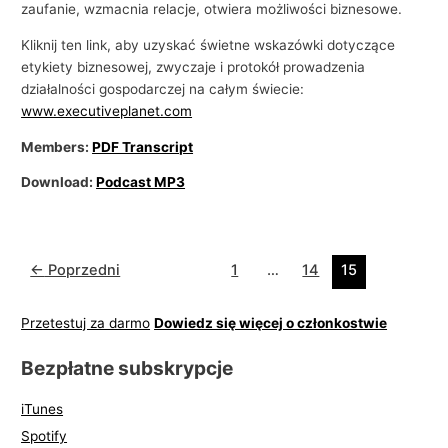
zaufanie, wzmacnia relacje, otwiera możliwości biznesowe.
Kliknij ten link, aby uzyskać świetne wskazówki dotyczące
etykiety biznesowej, zwyczaje i protokół prowadzenia
działalności gospodarczej na całym świecie:
www.executiveplanet.com
Members:
PDF Transcript
Download:
Podcast MP3
←
Poprzedni
1
…
14
15
Przetestuj za darmo
Dowiedz się więcej o członkostwie
Bezpłatne subskrypcje
iTunes
Spotify