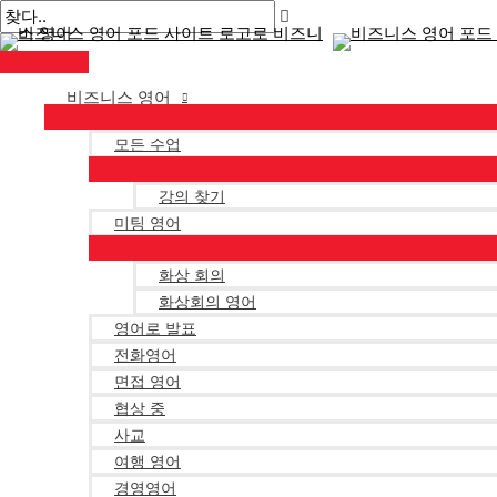
메
콘
게
여
이
이
인
텐
시
기
름
메
메
뉴
츠
물
에
*
일
로
탐
입
*
비즈니스 영어
건
색
력
너
하
모든 수업
뛰
세
강의 찾기
기
요..
미팅 영어
화상 회의
화상회의 영어
영어로 발표
전화영어
면접 영어
협상 중
사교
여행 영어
경영영어