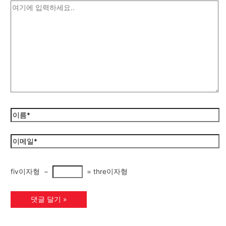
fiv이자형
−
=
thre이자형