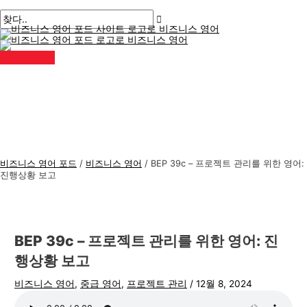
메
콘
게
여
이
이
비
검
인
메
텐
시
기
름
메
즈
색
뉴
츠
물
에
*
일
니
:
로
탐
입
*
스
건
색
력
너
하
영
뛰
세
어
기
요..
주
제
비즈니스 영어 포드
/
비즈니스 영어
/
BEP 39c – 프로젝트 관리를 위한 영어:
진행상황 보고
BEP 39c – 프로젝트 관리를 위한 영어: 진
행상황 보고
비즈니스 영어
,
중급 영어
,
프로젝트 관리
/
12월 8, 2024