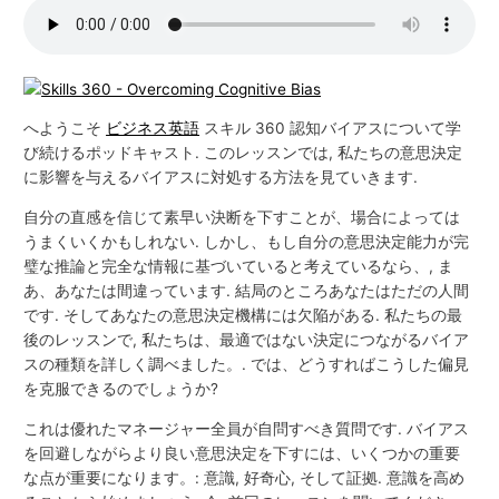
へようこそ
ビジネス英語
スキル 360 認知バイアスについて学
び続けるポッドキャスト. このレッスンでは, 私たちの意思決定
に影響を与えるバイアスに対処する方法を見ていきます.
自分の直感を信じて素早い決断を下すことが、場合によっては
うまくいくかもしれない. しかし、もし自分の意思決定能力が完
璧な推論と完全な情報に基づいていると考えているなら、, ま
あ、あなたは間違っています. 結局のところあなたはただの人間
です. そしてあなたの意思決定機構には欠陥がある. 私たちの最
後のレッスンで, 私たちは、最適ではない決定につながるバイア
スの種類を詳しく調べました。. では、どうすればこうした偏見
を克服できるのでしょうか?
これは優れたマネージャー全員が自問すべき質問です. バイアス
を回避しながらより良い意思決定を下すには、いくつかの重要
な点が重要になります。: 意識, 好奇心, そして証拠. 意識を高め