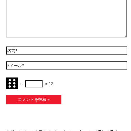
×
=
12