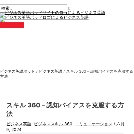
メ
コ
ポ
こ
名
E
ビ
検
イ
ン
ン
ス
こ
前
メ
ジ
索
メ
テ
ト
に
*
ー
ニ
ネ
す
ュ
ン
ナ
入
ル
ー
ス
る
ツ
ビ
力。.
*
に
ゲ
英
:
ス
ー
語
キ
シ
ト
ッ
ョ
ピ
プ
ン
ッ
ビジネス英語ポッド
/
ビジネス英語
/
スキル 360 – 認知バイアスを克服する
ク
方法
ス
スキル 360 – 認知バイアスを克服する方
法
ビジネス英語
,
ビジネススキル 360
,
コミュニケーション
/
六月
9, 2024