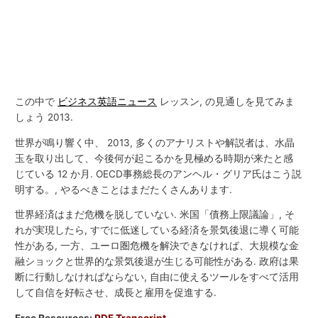
この中で
ビジネス英語ニュース
レッスン, の見通しを見てみま
しょう 2013.
世界が鳴り響く中、 2013, 多くのアナリストや解説者は、水晶
玉を取り出して、今後何が起こるかを見極める時期が来たと感
じている 12 か月. OECD事務総長のアンヘル・グリア氏はこう説
明する。, やるべきことはまだたくさんあります.
世界経済はまだ危機を脱していない. 米国「債務上限議論」, そ
れが実現したら, すでに低迷している経済を景気後退に導く可能
性がある, 一方、ユーロ圏危機を解決できなければ、大規模な金
融ショックと世界的な景気後退が生じる可能性がある. 政府は果
断に行動しなければならない, 自由に使えるツールをすべて活用
して自信を好転させ、成長と雇用を促進する.