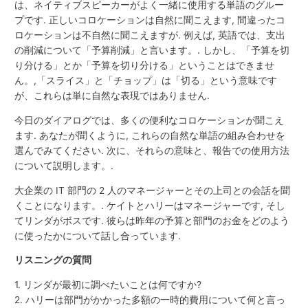
は、ネイティブスピーカーがよく一緒に使用する単語のグルー
プです. 正しいコロケーションは自然に聞こえます, 間違ったコ
ロケーションは不自然に聞こえますが. 例えば, 英語では、支出
の削減について「予算削減」と言います。. しかし、「予算を切
り分ける」とか「予算を切り分ける」ということはできませ
ん。,「スライス」と「チョップ」は「切る」という意味です
が、これらは単に自然な表現ではありません.
今日のダイアログでは、多くの便利なコロケーションが聞こえ
ます. あなたが聞くように, これらの自然な単語の組み合わせを
選んでみてください. 次に、それらの意味と、報告での使用方法
について説明します。.
大企業の IT 部門の 2 人のマネージャーとその上司との会話を聞
くことになります。. ケイトとハリーはマネージャーです, そし
てリンダがボスです. 彼らは昨年の予算と部門のお金をどのよう
に使ったかについて話し合っています.
リスニングの質問
1. リンダが最初に調べたいことは何ですか?
2. ハリーは部門がかかった多額の一時的費用について何と言っ