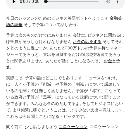
今日のレッスンのためのビジネス英語ポッドへようこそ
金融英
語の語彙
そして予算について話し合う.
予算は次のものだけではありません
会計士
. ビジネスに関わるほ
ぼ全員がそうしなければなりません
お金の話をする
そしてそれ
をどのように過ごすか. あなたが100万ドルの予算を持つマネー
ジャーであろうと、支出を追跡するだけの現場技術者であろう
とは関係ありません. あなたが話すことになるのは、
お金と予
算
.
実際には, 予算の話はどこにでもあります. ニュースをつけれ
ば、人々が予算の「削減」や予算の「削減」について議論して
いるのを聞くのは難しくありません。予算が「赤字」になって
いる政府と予算が「黒字」になっている政府について聞くこと
ができます。みんなお金の心配してるよ, そしてビジネスにおい
て, より頻繁に稼ぐということは、より少ない支出を意味します.
これらは今日聞くことになるトピックです.
聞く前に, 少し話しましょう
コロケーション
. コロケーション