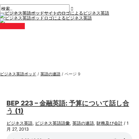
メ
コ
ペ
ビ
検
イ
ン
ン
ー
ジ
索
メ
テ
ジ
ニ
ネ
す
ュ
ン
ネ
ー
ス
る
ツ
ー
に
シ
英
:
ス
ョ
語
キ
ン
ト
ッ
後
ピ
プ
の
ッ
ペ
ビジネス英語ポッド
/
英語の連語
/
ページ 9
ー
ク
ジ
ス
ネ
ー
BEP 223 – 金融英語: 予算について話し合
シ
う (1)
ョ
ン
ビジネス英語
,
ビジネス英語語彙
,
英語の連語
,
財務及び会計
/
1
月 27, 2013