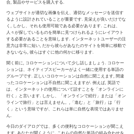
合, 製品やサービスを購入する.
ウェブサイトが適切な画像を伝え、適切なメッセージを送信す
るように設計されていることが重要です. 見栄えが良いだけでな
く, しかし、それも使用可能である必要があります. これは、
人々が探しているものを簡単に見つけられるようにレイアウト
する必要があることを意味します. インターネットユーザーの注
意力は非常に短い, だから彼らがあなたのサイトを簡単に移動で
きないなら, 彼らはすぐに他の何かに移ります.
聞く前に, コロケーションについて少し話しましょう. コロケー
ションは、ネイティブスピーカーがよく一緒に使用する単語の
グループです. 正しいコロケーションは自然に聞こえます, 間違
ったコロケーションは不自然に聞こえますが. 例えば, 英語で
は、インターネットの使用について話すことを「オンラインに
行く」と言います. しかし、「オンラインで続行」または「オン
ラインで旅行」とは言えません。,「進む」と「旅行」は「行
く」という意味ですが、これらは単に自然な表現ではありませ
ん.
今日のダイアログでは、多くの便利なコロケーションが聞こえ
ます. あなたが聞くように, これらの自然な単語の組み合わせを