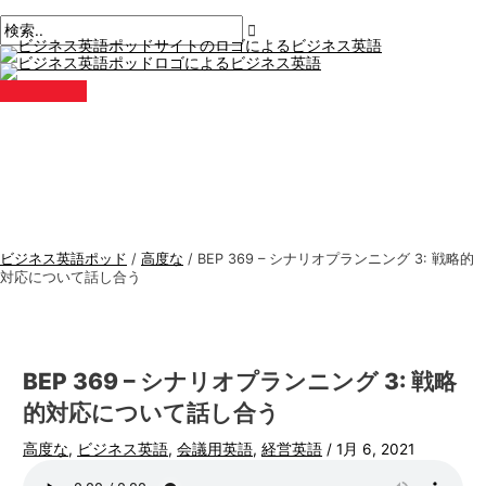
メ
コ
ポ
こ
名
E
ビ
検
イ
ン
ン
ス
こ
前
メ
ジ
索
メ
テ
ト
に
*
ー
ニ
ネ
す
ュ
ン
ナ
入
ル
ー
ス
る
ツ
ビ
力。.
*
に
ゲ
英
:
ス
ー
語
キ
シ
ト
ッ
ョ
ピ
プ
ン
ッ
ビジネス英語ポッド
/
高度な
/
BEP 369 – シナリオプランニング 3: 戦略的
ク
対応について話し合う
ス
BEP 369 – シナリオプランニング 3: 戦略
的対応について話し合う
高度な
,
ビジネス英語
,
会議用英語
,
経営英語
/
1月 6, 2021