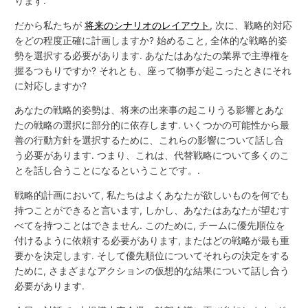
ります.
だから私たちが
将来のシナリオのレイアウト
, 次に、戦略的対応
をどの程度正確に計画しますか? 始めること, 全体的な戦略的姿
勢を選択する必要があります. あなたはあなたの業界で主導権を
握るつもりですか? それとも、座って物事が起こったときにそれ
に対応しますか?
あなたの戦略的姿勢は、将来の出来事の起こりうる影響とあな
たの戦略の選択に部分的に依存します. いくつかの可能性から最
善の行動方針を選択するために、これらの影響について話し合
う必要があります. つまり、これは、代替戦略について多くのこ
とを話し合うことになるということです。.
戦略的計画において, 私たちはよくあなたが欲しいものを何でも
持つことができると言います, しかし、あなたはあなたが望むす
べてを持つことはできません. このために, チームに優先順位を
付けるように依頼する必要があります, またはどの戦略が最も重
要かを決定します. そして優先順位についてそれらの決定をする
ために, さまざまなアクションの仮想的な結果について話し合う
必要があります.