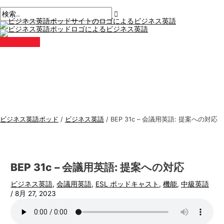
メ
コ
ポ
こ
名
E
ビ
検
イ
ン
ン
ス
こ
前
メ
ジ
索
メ
テ
ト
に
*
ー
ニ
ネ
す
ュ
ン
ナ
入
ル
ー
ス
る
ツ
ビ
力。.
*
に
ゲ
英
:
ス
ー
語
キ
シ
ト
ッ
ョ
ピ
プ
ン
ッ
ビジネス英語ポッド
/
ビジネス英語
/
BEP 31c – 会議用英語: 提案への対応
ク
ス
BEP 31c – 会議用英語: 提案への対応
ビジネス英語
,
会議用英語
,
ESL ポッドキャスト
,
機能
,
中級英語
/
8月 27, 2023