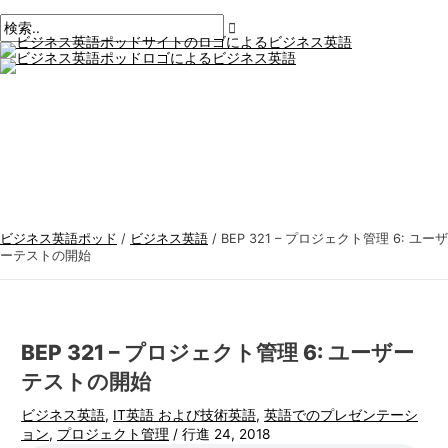
メ
コ
ポ
こ
名
E
ビ
検
イ
ン
ン
ス
こ
前
メ
ジ
索
メ
テ
ト
に
*
ー
ニ
ネ
す
ュ
ン
ナ
入
ル
ー
ス
る
ツ
ビ
力。.
*
に
ゲ
英
:
ス
ー
語
キ
シ
ト
ッ
ョ
ピ
プ
ン
ッ
ビジネス英語ポッド
/
ビジネス英語
/
BEP 321 – プロジェクト管理 6: ユーザ
ク
ーテストの開始
ス
BEP 321 – プロジェクト管理 6: ユーザー
テストの開始
ビジネス英語
,
IT英語 および技術英語
,
英語でのプレゼンテーシ
ョン
,
プロジェクト管理
/
行進 24, 2018