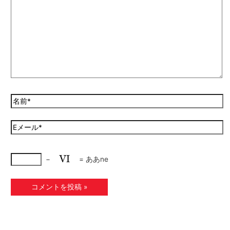
−
=
ああne