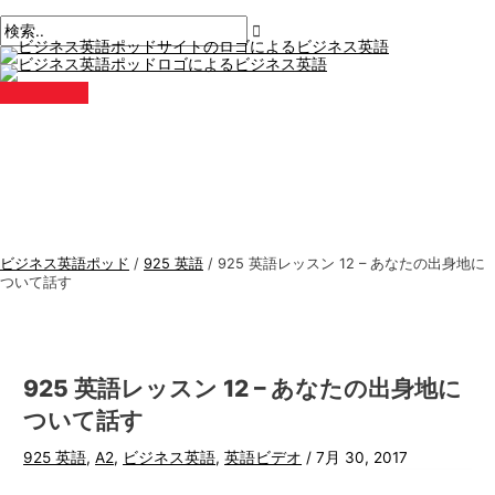
メ
コ
ポ
こ
名
E
ビ
検
イ
ン
ン
ス
こ
前
メ
ジ
索
メ
テ
ト
に
*
ー
ニ
ネ
す
ュ
ン
ナ
入
ル
ー
ス
る
ツ
ビ
力。.
*
に
ゲ
英
:
ス
ー
語
キ
シ
ト
ッ
ョ
ピ
プ
ン
ッ
ビジネス英語ポッド
/
925 英語
/
925 英語レッスン 12 – あなたの出身地に
ク
ついて話す
ス
925 英語レッスン 12 – あなたの出身地に
ついて話す
925 英語
,
A2
,
ビジネス英語
,
英語ビデオ
/
7月 30, 2017