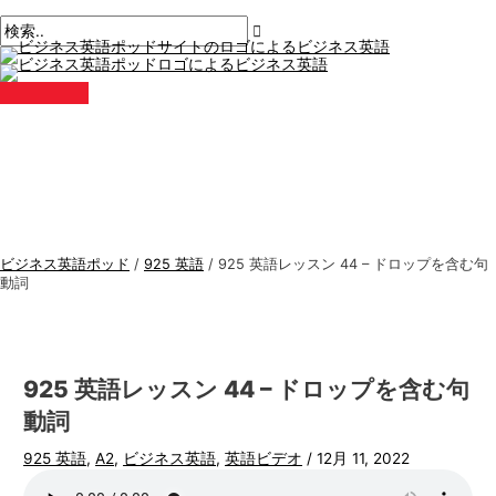
メ
コ
ポ
こ
名
E
ビ
検
イ
ン
ン
ス
こ
前
メ
ジ
索
メ
テ
ト
に
*
ー
ニ
ネ
す
ュ
ン
ナ
入
ル
ー
ス
る
ツ
ビ
力。.
*
に
ゲ
英
:
ス
ー
語
キ
シ
ト
ッ
ョ
ピ
プ
ン
ッ
ビジネス英語ポッド
/
925 英語
/
925 英語レッスン 44 – ドロップを含む句
ク
動詞
ス
925 英語レッスン 44 – ドロップを含む句
動詞
925 英語
,
A2
,
ビジネス英語
,
英語ビデオ
/
12月 11, 2022