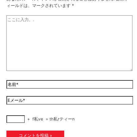
ィールドは、マークされています
*
+
f私ve
=
th私rティーn