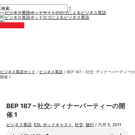
メ
コ
ポ
こ
名
E
ビ
検
イ
ン
ン
ス
こ
前
メ
ジ
索
メ
テ
ト
に
*
ー
ニ
ネ
す
ュ
ン
ナ
入
ル
ー
ス
る
ツ
ビ
力。.
*
に
ゲ
英
:
ス
ー
語
キ
シ
ト
ッ
ョ
ピ
プ
ン
ッ
ビジネス英語ポッド
/
ビジネス英語
/
BEP 187 – 社交: ディナーパーティーの
ク
開催 1
ス
BEP 187 – 社交: ディナーパーティーの開
催 1
ビジネス英語
,
ESL ポッドキャスト
,
社交
,
旅行
/
六月 5, 2011