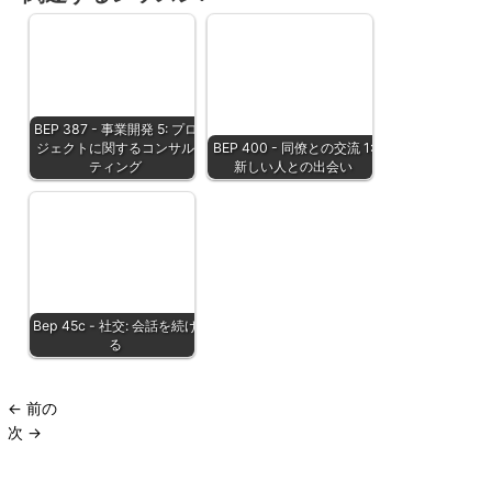
BEP 387 - 事業開発 5: プロ
ジェクトに関するコンサル
BEP 400 - 同僚との交流 1:
ティング
新しい人との出会い
Bep 45c - 社交: 会話を続け
る
←
前の
次
→