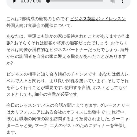
これは2部構成の最初のものです
ビジネス英語ポッドレッスン
外国人向け食事会の開催について.
あなたは、幸運にも誰かの家に招待されたことがありますか?
出
張
? おそらくそれは顧客か将来の顧客だったでしょう. おそらく
それは同僚か潜在的なビジネスパートナーだったでしょう. 海外
からの訪問者を自分の家に迎える機会があったことがあります
か?
ビジネスの相手と知り合う絶好のチャンスです. あなたは個人レ
ベルで人々と関わり、より良い関係を築いています. そしてそれ
を正しく行うことが重要です. 使用する言語, ホストとしてもゲ
ストとしても, 細心の注意が必要です.
今日のレッスンで, 4人の会話が聞こえてきます. グレースとリー
はカリフォルニアにある会社のオフィスに出張中です. 旅行中,
彼らは職場の同僚の家を訪問するよう招待されました, ターニャ.
ターニャと夫, マーク, 二人のゲストのためにディナーを主催し
ます.