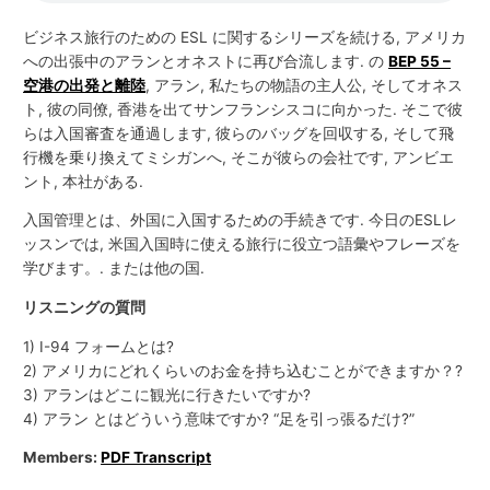
ビジネス旅行のための ESL に関するシリーズを続ける, アメリカ
への出張中のアランとオネストに再び合流します. の
BEP 55 –
空港の出発と離陸
, アラン, 私たちの物語の主人公, そしてオネス
ト, 彼の同僚, 香港を出てサンフランシスコに向かった. そこで彼
らは入国審査を通過します, 彼らのバッグを回収する, そして飛
行機を乗り換えてミシガンへ, そこが彼らの会社です, アンビエ
ント, 本社がある.
入国管理とは、外国に入国するための手続きです. 今日のESLレ
ッスンでは, 米国入国時に使える旅行に役立つ語彙やフレーズを
学びます。. または他の国.
リスニングの質問
1) I-94 フォームとは?
2) アメリカにどれくらいのお金を持ち込むことができますか？?
3) アランはどこに観光に行きたいですか?
4) アラン とはどういう意味ですか? “足を引っ張るだけ?”
Members:
PDF Transcript