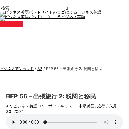
メ
コ
ポ
こ
名
E
ビ
検
イ
ン
ン
ス
こ
前
メ
ジ
索
メ
テ
ト
に
*
ー
ニ
ネ
す
ュ
ン
ナ
入
ル
ー
ス
る
ツ
ビ
力。.
*
に
ゲ
英
:
ス
ー
語
キ
シ
ト
ッ
ョ
ピ
プ
ン
ッ
ビジネス英語ポッド
/
A2
/
BEP 56 – 出張旅行 2: 税関と移民
ク
ス
BEP 56 – 出張旅行 2: 税関と移民
A2
,
ビジネス英語
,
ESL ポッドキャスト
,
中級英語
,
旅行
/
六月
30, 2007