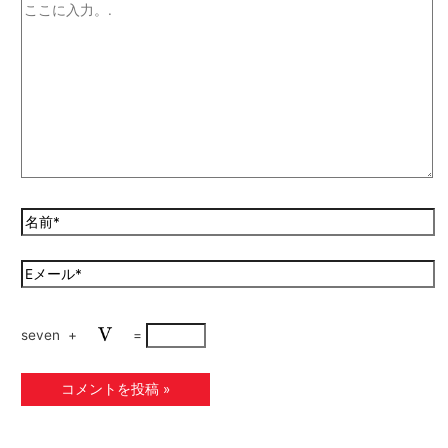
seven
+
=