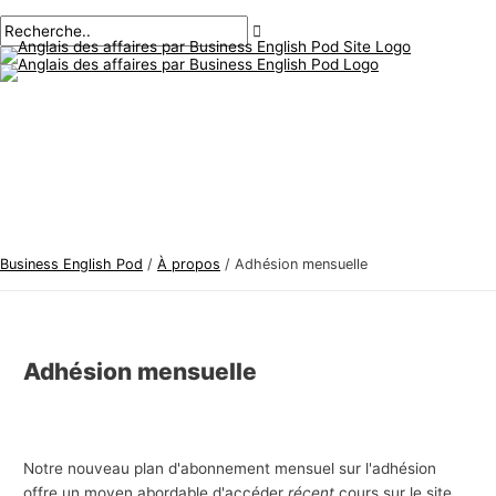
Menu
Aller
S
R
principal
au
u
e
contenu
j
c
e
h
t
e
s
r
d
c
'
h
a
e
Business English Pod
/
À propos
/
Adhésion mensuelle
n
r
g
:
l
Adhésion mensuelle
a
i
s
d
Notre nouveau plan d'abonnement mensuel sur l'adhésion
e
offre un moyen abordable d'accéder
récent
cours sur le site