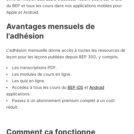
du BEP et tous les cours dans nos applications mobiles pour
s
Apple et Android.
a
f
Avantages mensuels de
f
l'adhésion
a
i
L'adhésion mensuelle donne accès à toutes les ressources de
r
leçon pour les leçons publiées depuis BEP 300, y compris:
e
Les transcriptions PDF.
s
Les modules de cours en ligne.
Les quiz en ligne.
Accédez à tous les cours du
BEP iOS
et
Android
applications.
Passez à un abonnement premium complet à un coût
réduit.
Comment ça fonctionne