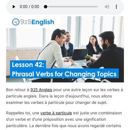
s
a
f
f
a
i
r
e
s
Bon retour à
925 Anglais
pour une autre leçon sur les verbes à
particule anglais. Dans la leçon d'aujourd'hui, nous allons
examiner les verbes à particule pour changer de sujet.
Rappelles toi, une
verbe à particule
est juste une combinaison
d'un verbe et d'une préposition avec une signification
particulière. La dernière fois que nous avons regardé certains