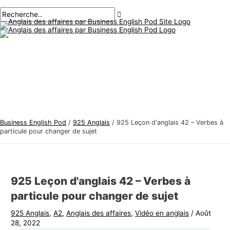
Menu
Aller
Navigation
Écrivez
Nom*
E-
S
R
principal
au
des
ici..
mail*
u
e
contenu
articles
j
c
e
h
t
e
s
r
d
c
'
h
a
e
Business English Pod
/
925 Anglais
/
925 Leçon d'anglais 42 – Verbes à
n
r
particule pour changer de sujet
g
:
l
a
925 Leçon d'anglais 42 – Verbes à
i
particule pour changer de sujet
s
925 Anglais
,
A2
,
Anglais des affaires
,
Vidéo en anglais
/
Août
d
28, 2022
e