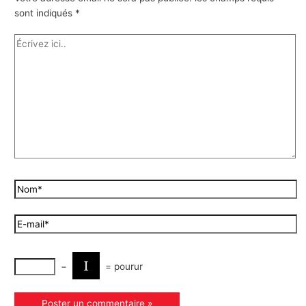
sont indiqués
*
−
=
pourur