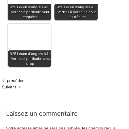
925 Leçon d'anglais 43 -
925 Leçon d'anglais 41 -
Verbes à particule pour
Verbes à particule pour
enquêter
les débuts
925 Leçon d'anglais 44 -
Verbes à particule avec
drop
←
précédent
Suivant
→
Laissez un commentaire
Votre adresse email ne sera pas publiée.
les champs requis