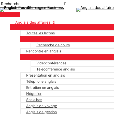
Menu
Aller
Pagination
principal
au
des
contenu
publications
Anglais des affaires
Toutes les leçons
Recherche de cours
Rencontre en anglais
Vidéoconférences
Téléconférence anglais
Présentation en anglais
Téléphone anglais
Entretien en anglais
Négocier
Socialiser
Anglais de voyage
Anglais de gestion