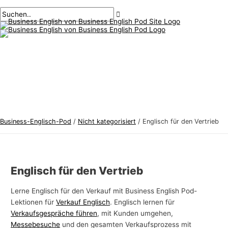
Hauptmenü
Zum
Beitragsnavigation
Geben
Name*
Email*
B
S
Inhalt
Sie
u
u
springen
hier
s
c
ein..
i
h
n
e
e
n
s
n
s
a
-
c
Business-Englisch-Pod
/
Nicht kategorisiert
/
Englisch für den Vertrieb
E
h
n
:
g
Englisch für den Vertrieb
l
i
Lerne Englisch für den Verkauf mit Business English Pod-
s
Lektionen für
Verkauf Englisch
. Englisch lernen für
c
Verkaufsgespräche führen
, mit Kunden umgehen,
Messebesuche
und den gesamten Verkaufsprozess mit
h