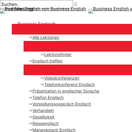
Hauptmenü
Zum
Beitragsnavigation
Inhalt
springen
Business Englisch
Alle Lektionen
Lektionsfinder
Englisch treffen
Videokonferenzen
Telefonkonferenz Englisch
Präsentation in englischer Sprache
Telefon Englisch
Vorstellungsgespräch Englisch
Verhandeln
Geselligkeit
Reiseenglisch
Management-Englisch