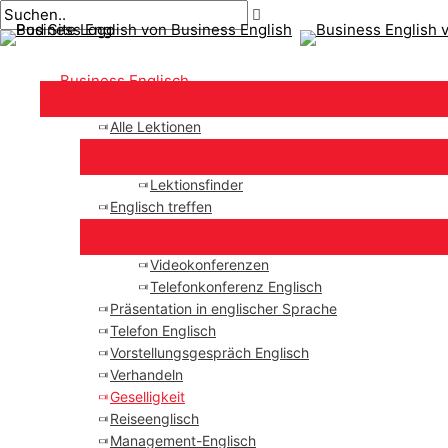
Hauptmenü
Zum
Post-
Inhalt
Paginierung
springen
Business Englisch
Alle Lektionen
Lektionsfinder
Englisch treffen
Videokonferenzen
Telefonkonferenz Englisch
Präsentation in englischer Sprache
Telefon Englisch
Vorstellungsgespräch Englisch
Verhandeln
Geselligkeit
Reiseenglisch
Management-Englisch