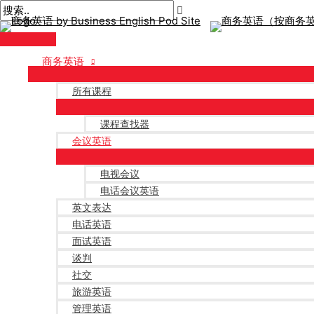
主
跳
后
菜
至
分
单
内
页
容
商务英语
所有课程
课程查找器
会议英语
电视会议
电话会议英语
英文表达
电话英语
面试英语
谈判
社交
旅游英语
管理英语