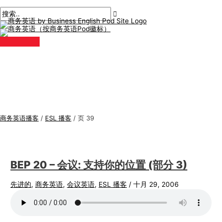
主
跳
后
商
搜
菜
单
至
分
务
索
内
页
英
:
容
语
专
题
商务英语播客
/
ESL 播客
/
页 39
BEP 20 – 会议: 支持你的位置 (部分 3)
先进的
,
商务英语
,
会议英语
,
ESL 播客
/
十月 29, 2006