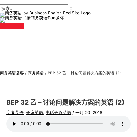
主
跳
帖
在
姓
电
商
搜
菜
单
至
子
此
名
子
务
索
内
导
输
*
邮
英
:
容
航
入。.
件
语
*
专
题
商务英语播客
/
商务英语
/
BEP 32 乙 – 讨论问题解决方案的英语 (2)
BEP 32 乙 – 讨论问题解决方案的英语 (2)
商务英语
,
会议英语
,
电话会议英语
/
一月 20, 2018