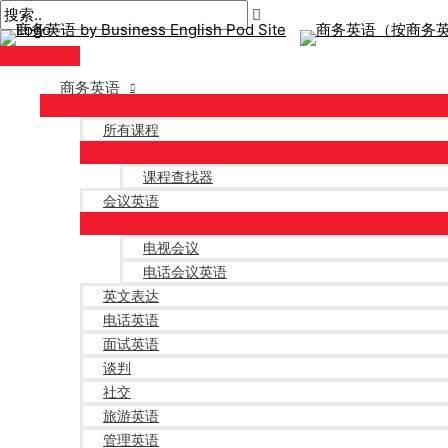
主
跳
帖
在
姓
电
菜
至
子
此
名
子
单
内
导
输
*
邮
容
航
入。.
件
商务英语
*
所有课程
课程查找器
会议英语
电视会议
电话会议英语
英文表达
电话英语
面试英语
谈判
社交
旅游英语
管理英语