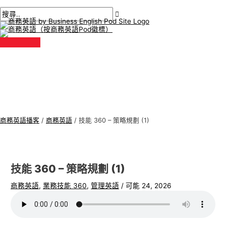
主
跳
貼
在
姓
電
商
搜
選
單
至
文
此
名
子
務
尋
內
導
輸
*
郵
英
:
容
航
入。.
件
語
*
專
題
商務英語播客
/
商務英語
/
技能 360 – 策略規劃 (1)
技能 360 – 策略規劃 (1)
商務英語
,
業務技能 360
,
管理英語
/
可能 24, 2026