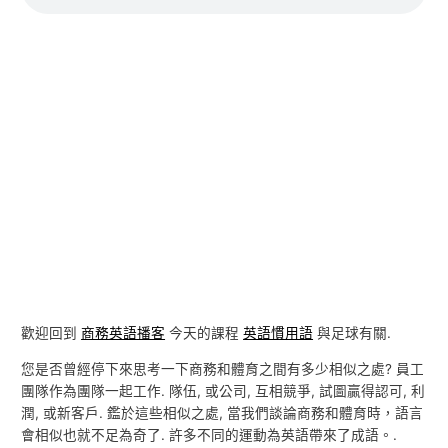
歡迎回到
商務英語播客
今天的課程
英語慣用語
與足球有關.
您是否曾經停下來思考一下商務和體育之間有多少相似之處? 員工
團隊作為團隊一起工作. 隊伍, 或公司, 互相競爭, 試圖贏得認可, 利
潤, 或新客戶. 鑑於這些相似之處, 當我們談論商務和體育時，語言
會相似也就不足為奇了. 許多不同的運動為英語帶來了成語。.