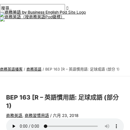
主
跳
貼
在
姓
電
商
搜
選
單
至
文
此
名
子
務
尋
內
導
輸
*
郵
英
:
容
航
入。.
件
語
*
專
題
商務英語播客
/
商務英語
/
BEP 163 [R – 英語慣用語: 足球成語 (部分 1)
BEP 163 [R – 英語慣用語: 足球成語 (部分
1)
商務英語
,
商務習慣用語
/
六月 23, 2018