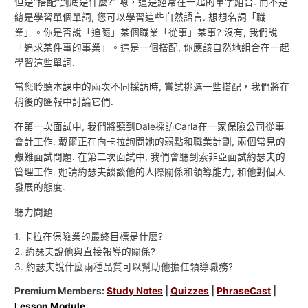
但是“搭配”到底是什麼?” 嗯，這是經常在一起的單字組合. 而不是
總是學習單個單詞, 您可以學習這些自然語言. 想想名詞「職
業」。你是否說「追隨」某個職業「從事」某事? 沒有, 我們說
「追求某件事的事業」。這是一個搭配, 你應該自然地組合在一起
學習這些單詞.
當您聆聽本課中的兩次不同採訪時, 嘗試挑選一些搭配，我們將在
稍後的匯報中討論它們.
在第一次面試中, 我們將聽到Dale採訪Carla在一家保險公司從事
會計工作. 戴爾正在向卡拉詢問她的弱點和職業計劃, 兩個常見的
艱難面試問題. 在第二次面試中, 我們會聽到索非亞面試約瑟夫的
管理工作. 她請約瑟夫談談他的人際關係和領導能力, 和他對個人
發展的態度.
聽力問題
1. 卡拉在保險業的最終目標是什麼?
2. 約瑟夫說他與直接報導的關係?
3. 約瑟夫說什麼兩種品質可以幫助他擔任領導職務?
Premium Members:
Study Notes
|
Quizzes
|
PhraseCast
|
Lesson Module