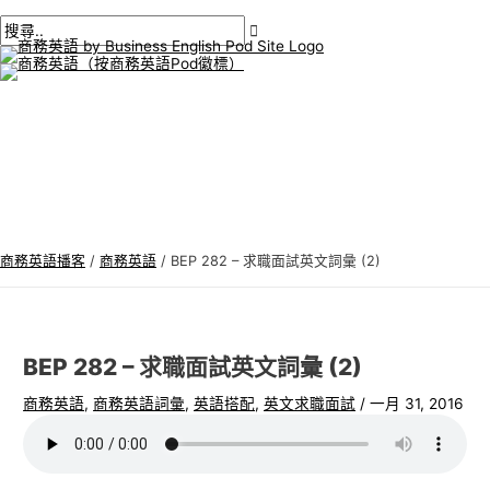
主
跳
貼
在
姓
電
商
搜
選
單
至
文
此
名
子
務
尋
內
導
輸
*
郵
英
:
容
航
入。.
件
語
*
專
題
商務英語播客
/
商務英語
/
BEP 282 – 求職面試英文詞彙 (2)
BEP 282 – 求職面試英文詞彙 (2)
商務英語
,
商務英語詞彙
,
英語搭配
,
英文求職面試
/
一月 31, 2016