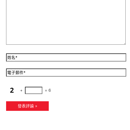
+
=
6