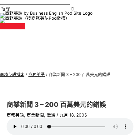
主
跳
貼
在
姓
電
商
搜
選
單
至
文
此
名
子
務
尋
內
導
輸
*
郵
英
:
容
航
入。.
件
語
*
專
題
商務英語播客
/
商務英語
/
商業新聞 3 – 200 百萬美元的錯誤
商業新聞 3 – 200 百萬美元的錯誤
商務英語
,
商業新聞
,
溝通
/
九月 18, 2006