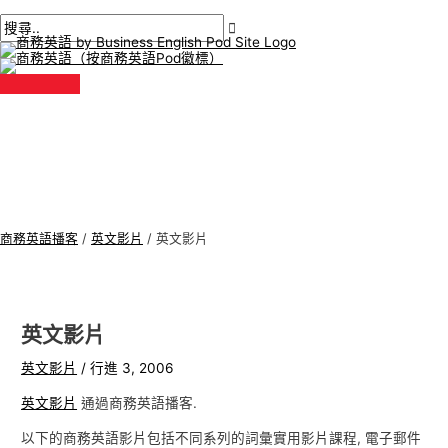
主
跳
貼
在
姓
電
商
搜
選
單
至
文
此
名
子
務
尋
內
導
輸
*
郵
英
:
容
航
入。.
件
語
*
專
題
商務英語播客
/
英文影片
/
英文影片
英文影片
英文影片
/
行進 3, 2006
英文影片
通過商務英語播客.
以下的商務英語影片包括不同系列的詞彙實用影片課程, 電子郵件