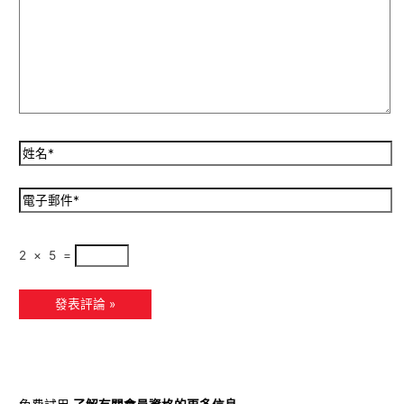
2
×
5
=