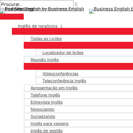
Menu
Ir
Pós
principal
para
paginação
o
conteúdo
Inglês de negócios
Todas as Lições
Localizador de lições
Reunião Inglês
Videoconferências
Teleconferência Inglês
Apresentação em Inglês
Telefone Inglês
Entrevista Inglês
Negociando
Socializando
Inglês para viagens
inglês de gestão